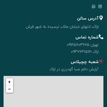
آدرس سالن
اراک، انتهای خیابان ملک، نرسیده به شهر فرش
شماره تماس
تهران
09125803665
اراک
09376315161
شعبه چچیلاس
آرایش دائم صبا گودرزی در اراک
+
−