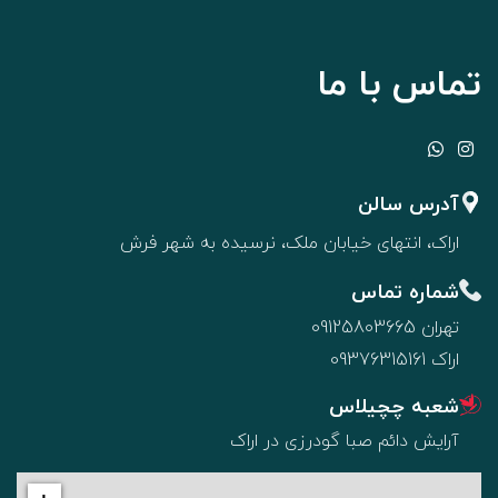
تماس با ما
آدرس سالن
اراک، انتهای خیابان ملک، نرسیده به شهر فرش
شماره تماس
تهران
09125803665
اراک
09376315161
شعبه چچیلاس
آرایش دائم صبا گودرزی در اراک