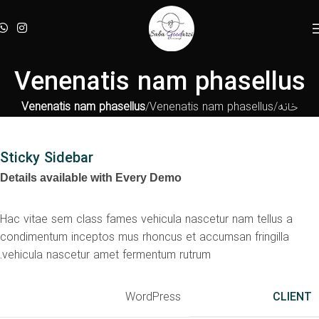
Venenatis nam phasellus
خانه
Venenatis nam phasellus
Venenatis nam phasellus
Sticky Sidebar
Details available with Every Demo
Hac vitae sem class fames vehicula nascetur nam tellus a
condimentum inceptos mus rhoncus et accumsan fringilla
vehicula nascetur amet fermentum rutrum.
WordPress
CLIENT