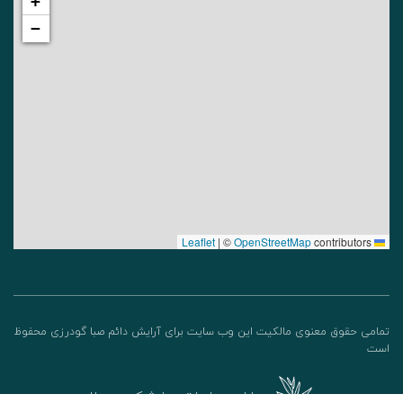
+
−
|
©
OpenStreetMap
contributors
Leaflet
تمامی حقوق معنوی مالکیت این وب‌ سایت برای آرایش دائم صبا گودرزی محفوظ
است
طراحی و اجرا توسط شرکت چچیلاس